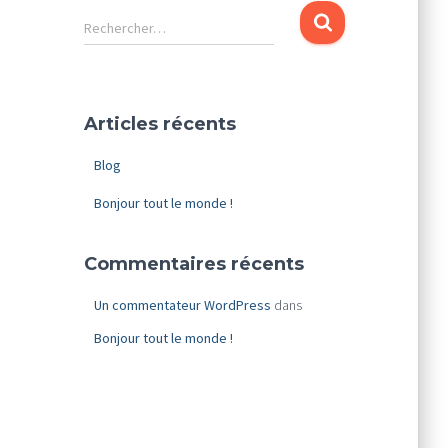
R
Rechercher…
e
c
h
e
Articles récents
r
c
Blog
h
e
Bonjour tout le monde !
r
:
Commentaires récents
Un commentateur WordPress
dans
Bonjour tout le monde !