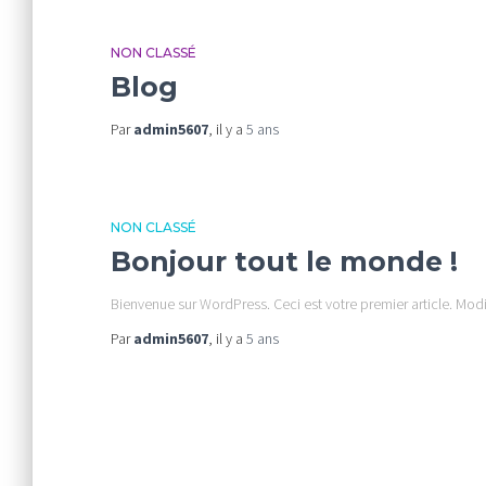
NON CLASSÉ
Blog
Par
admin5607
, il y a
5 ans
NON CLASSÉ
Bonjour tout le monde !
Bienvenue sur WordPress. Ceci est votre premier article. Mod
Par
admin5607
, il y a
5 ans