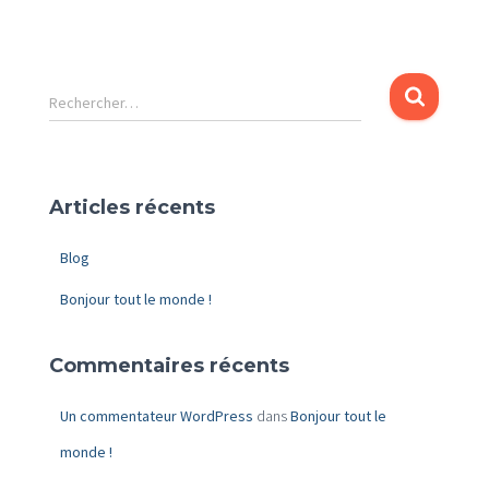
R
Rechercher…
e
c
h
e
Articles récents
r
c
Blog
h
e
Bonjour tout le monde !
r
:
Commentaires récents
Un commentateur WordPress
dans
Bonjour tout le
monde !