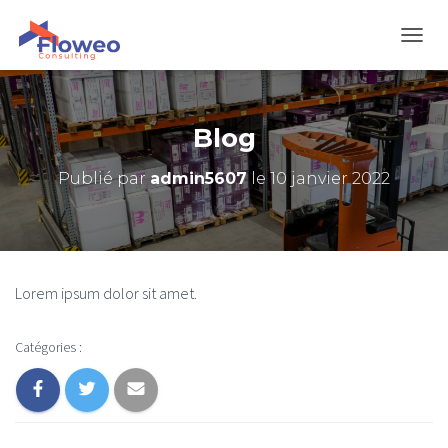
D
É
P
L
I
Blog
E
R
Publié par
admin5607
le
10 janvier 2022
L
A
N
A
V
I
Lorem ipsum dolor sit amet.
G
A
T
Catégories :
I
O
N